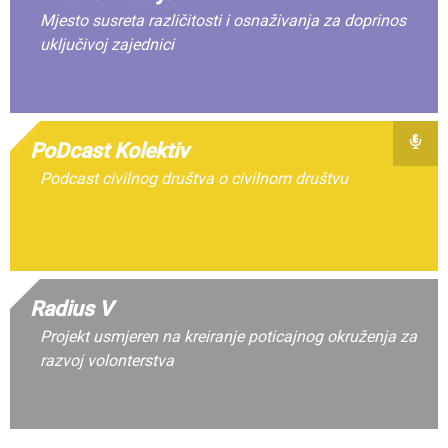
Mjesto susreta različitosti i osnaživanja za doprinos
uključivoj zajednici
PoDcast Kolektiv
Podcast civilnog društva o civilnom društvu
Radius V
Projekt usmjeren na kreiranje poticajnog okruženja za
razvoj volonterstva