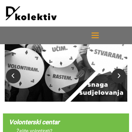
Volonterski centar
Želite volontirati?