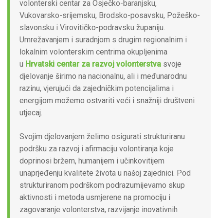
volonterski centar za Osječko-baranjsku,
Vukovarsko-srijemsku, Brodsko-posavsku, Požeško-
slavonsku i Virovitičko-podravsku županiju.
Umrežavanjem i suradnjom s drugim regionalnim i
lokalnim volonterskim centrima okupljenima
u
Hrvatski centar za razvoj volonterstva
svoje
djelovanje širimo na nacionalnu, ali i međunarodnu
razinu, vjerujući da zajedničkim potencijalima i
energijom možemo ostvariti veći i snažniji društveni
utjecaj.
Svojim djelovanjem želimo osigurati strukturiranu
podršku za razvoj i afirmaciju volontiranja koje
doprinosi bržem, humanijem i učinkovitijem
unaprjeđenju kvalitete života u našoj zajednici. Pod
strukturiranom podrškom podrazumijevamo skup
aktivnosti i metoda usmjerene na promociju i
zagovaranje volonterstva, razvijanje inovativnih