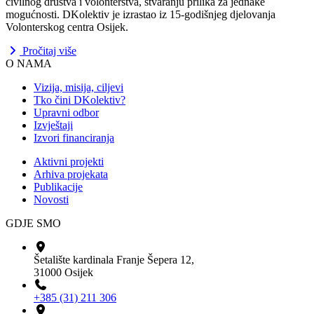
civilnog društva i volonterstva, stvaranju prilika za jednake
mogućnosti. DKolektiv je izrastao iz 15-godišnjeg djelovanja
Volonterskog centra Osijek.
Pročitaj više
O NAMA
Vizija, misija, ciljevi
Tko čini DKolektiv?
Upravni odbor
Izvještaji
Izvori financiranja
Aktivni projekti
Arhiva projekata
Publikacije
Novosti
GDJE SMO
Šetalište kardinala Franje Šepera 12,
31000 Osijek
+385 (31) 211 306