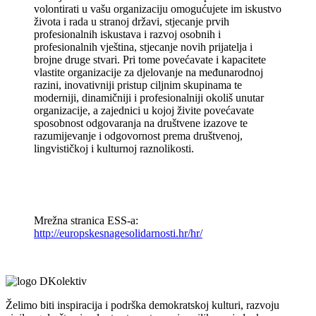
volontirati u vašu organizaciju omogućujete im iskustvo
života i rada u stranoj državi, stjecanje prvih
profesionalnih iskustava i razvoj osobnih i
profesionalnih vještina, stjecanje novih prijatelja i
brojne druge stvari. Pri tome povećavate i kapacitete
vlastite organizacije za djelovanje na međunarodnoj
razini, inovativniji pristup ciljnim skupinama te
moderniji, dinamičniji i profesionalniji okoliš unutar
organizacije, a zajednici u kojoj živite povećavate
sposobnost odgovaranja na društvene izazove te
razumijevanje i odgovornost prema društvenoj,
lingvističkoj i kulturnoj raznolikosti.
Mrežna stranica ESS-a:
http://europskesnagesolidarnosti.hr/hr/
Želimo biti inspiracija i podrška demokratskoj kulturi, razvoju