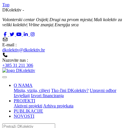
Top
DKolektiv -
Volonterski centar Osijek
|
Drugi na prvom mjestu
|
Mali kolektiv za
veliki kolektiv
|
Vrline znanja
|
Energija srca
E-mail :
dkolektiv@dkolektiv.hr
Nazovite nas :
+385 31 211 306
O NAMA
Misija, vizija, ciljevi
Tko čini DKolektiv?
Upravni odbor
Izvještaji
Izvori financiranja
PROJEKTI
Aktivni projekti
Arhiva projekata
PUBLIKACIJE
NOVOSTI