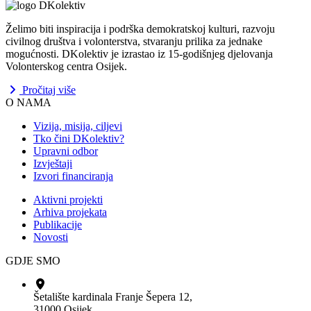
Želimo biti inspiracija i podrška demokratskoj kulturi, razvoju
civilnog društva i volonterstva, stvaranju prilika za jednake
mogućnosti. DKolektiv je izrastao iz 15-godišnjeg djelovanja
Volonterskog centra Osijek.
Pročitaj više
O NAMA
Vizija, misija, ciljevi
Tko čini DKolektiv?
Upravni odbor
Izvještaji
Izvori financiranja
Aktivni projekti
Arhiva projekata
Publikacije
Novosti
GDJE SMO
Šetalište kardinala Franje Šepera 12,
31000 Osijek