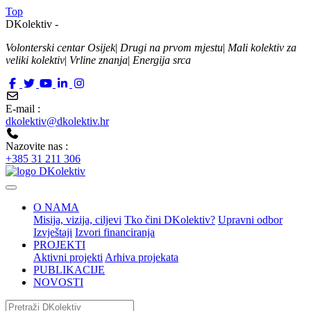
Top
DKolektiv -
Volonterski centar Osijek
|
Drugi na prvom mjestu
|
Mali kolektiv za
veliki kolektiv
|
Vrline znanja
|
Energija srca
E-mail :
dkolektiv@dkolektiv.hr
Nazovite nas :
+385 31 211 306
O NAMA
Misija, vizija, ciljevi
Tko čini DKolektiv?
Upravni odbor
Izvještaji
Izvori financiranja
PROJEKTI
Aktivni projekti
Arhiva projekata
PUBLIKACIJE
NOVOSTI