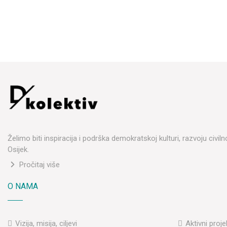
Želimo biti inspiracija i podrška demokratskoj kulturi, razvoju civi
Osijek.
Pročitaj više
O NAMA
Vizija, misija, ciljevi
Aktivni proje