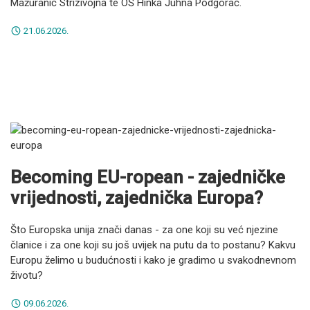
Mažuranić Strizivojna te OŠ Hinka Juhna Podgorač.
21.06.2026.
Becoming EU-ropean - zajedničke
vrijednosti, zajednička Europa?
Što Europska unija znači danas - za one koji su već njezine
članice i za one koji su još uvijek na putu da to postanu? Kakvu
Europu želimo u budućnosti i kako je gradimo u svakodnevnom
životu?
09.06.2026.