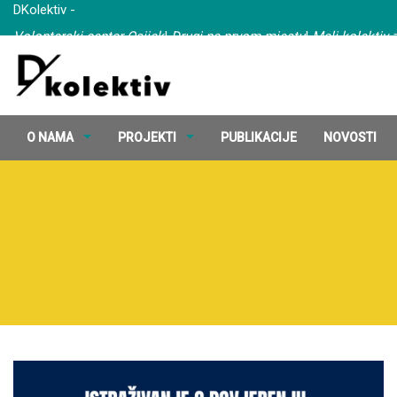
DKolektiv -
Volonterski centar Osijek
|
Drugi na prvom mjestu
|
Mali kolektiv z
Energija srca
O NAMA
PROJEKTI
PUBLIKACIJE
NOVOSTI