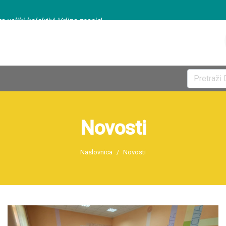
a veliki kolektiv
|
Vrline znanja
|
Novosti
Naslovnica
Novosti