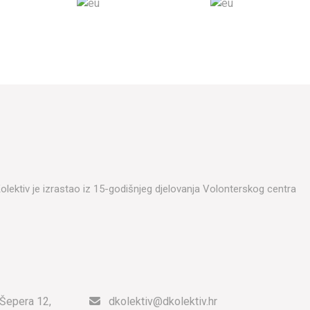
DKolektiv je izrastao iz 15-godišnjeg djelovanja Volonterskog centra
 Šepera 12,
dkolektiv@dkolektiv.hr