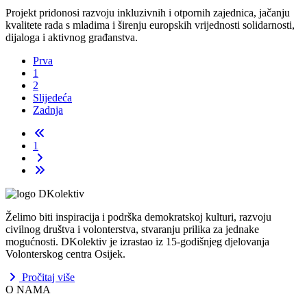
Projekt pridonosi razvoju inkluzivnih i otpornih zajednica, jačanju
kvalitete rada s mladima i širenju europskih vrijednosti solidarnosti,
dijaloga i aktivnog građanstva.
Prva
1
2
Slijedeća
Zadnja
1
Želimo biti inspiracija i podrška demokratskoj kulturi, razvoju
civilnog društva i volonterstva, stvaranju prilika za jednake
mogućnosti. DKolektiv je izrastao iz 15-godišnjeg djelovanja
Volonterskog centra Osijek.
Pročitaj više
O NAMA