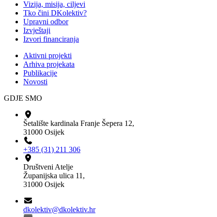
Vizija, misija, ciljevi
Tko čini DKolektiv?
Upravni odbor
Izvještaji
Izvori financiranja
Aktivni projekti
Arhiva projekata
Publikacije
Novosti
GDJE SMO
Šetalište kardinala Franje Šepera 12,
31000 Osijek
+385 (31) 211 306
Društveni Atelje
Županijska ulica 11,
31000 Osijek
dkolektiv@dkolektiv.hr