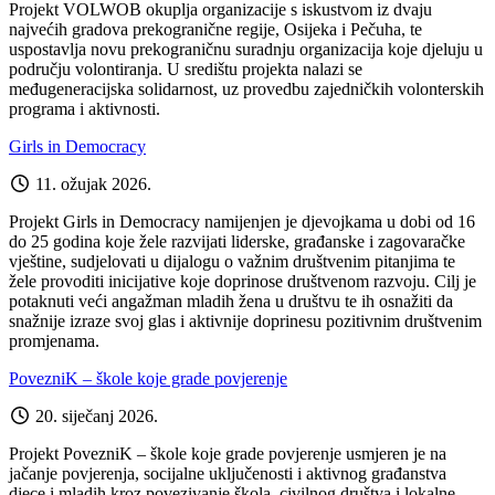
Projekt VOLWOB okuplja organizacije s iskustvom iz dvaju
najvećih gradova prekogranične regije, Osijeka i Pečuha, te
uspostavlja novu prekograničnu suradnju organizacija koje djeluju u
području volontiranja. U središtu projekta nalazi se
međugeneracijska solidarnost, uz provedbu zajedničkih volonterskih
programa i aktivnosti.
Girls in Democracy
11. ožujak 2026.
Projekt Girls in Democracy namijenjen je djevojkama u dobi od 16
do 25 godina koje žele razvijati liderske, građanske i zagovaračke
vještine, sudjelovati u dijalogu o važnim društvenim pitanjima te
žele provoditi inicijative koje doprinose društvenom razvoju. Cilj je
potaknuti veći angažman mladih žena u društvu te ih osnažiti da
snažnije izraze svoj glas i aktivnije doprinesu pozitivnim društvenim
promjenama.
PovezniK – škole koje grade povjerenje
20. siječanj 2026.
Projekt PovezniK – škole koje grade povjerenje usmjeren je na
jačanje povjerenja, socijalne uključenosti i aktivnog građanstva
djece i mladih kroz povezivanje škola, civilnog društva i lokalne