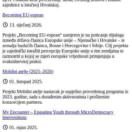
zajednice u istočnoj Hrvatskoj.
Becoming EU-ropean
13. siječanj 2026.
Projekt „Becoming EU-ropean“ usmjeren je na poticanje dijaloga
između država članica Europske unije – Njemačke i Hrvatske – te
zemalja budućih članica, Bosne i Hercegovine i Srbije. Cilj projekta
je zajednički istražiti percepciju Europske unije u tim zemljama te
razmotriti u kojoj se mjeri europske vrijednosti primjenjuju u
svakodnevnoj praksi.
Mobilni atelje (2025–2026)
01. listopad 2025.
Projekt Mobilni atelje nastavak je uspješno provedenog programa iz
2023. godine, sada s dorađenim aktivnostima i proširenim
konzorcijem partnera.
My Encounter – Engaging Youth through MicroDemocracy
Interventions
01. rujan 2025.