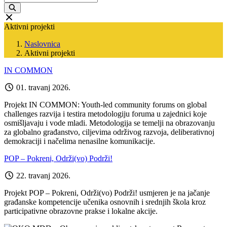
Aktivni projekti
Naslovnica
Aktivni projekti
IN COMMON
01. travanj 2026.
Projekt IN COMMON: Youth-led community forums on global
challenges razvija i testira metodologiju foruma u zajednici koje
osmišljavaju i vode mladi. Metodologija se temelji na obrazovanju
za globalno građanstvo, ciljevima održivog razvoja, deliberativnoj
demokraciji i načelima nenasilne komunikacije.
POP – Pokreni, Održi(vo) Podrži!
22. travanj 2026.
Projekt POP – Pokreni, Održi(vo) Podrži! usmjeren je na jačanje
građanske kompetencije učenika osnovnih i srednjih škola kroz
participativne obrazovne prakse i lokalne akcije.