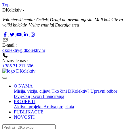
Top
DKolektiv -
Volonterski centar Osijek
|
Drugi na prvom mjestu
|
Mali kolektiv za
veliki kolektiv
|
Vrline znanja
|
Energija srca
E-mail :
dkolektiv@dkolektiv.hr
Nazovite nas :
+385 31 211 306
O NAMA
Misija, vizija, ciljevi
Tko čini DKolektiv?
Upravni odbor
Izvještaji
Izvori financiranja
PROJEKTI
Aktivni projekti
Arhiva projekata
PUBLIKACIJE
NOVOSTI