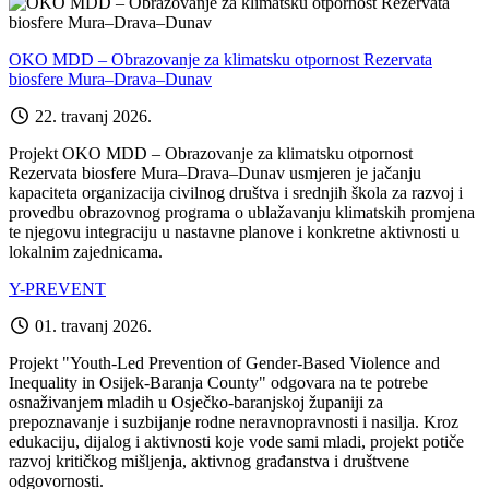
OKO MDD – Obrazovanje za klimatsku otpornost Rezervata
biosfere Mura–Drava–Dunav
22. travanj 2026.
Projekt OKO MDD – Obrazovanje za klimatsku otpornost
Rezervata biosfere Mura–Drava–Dunav usmjeren je jačanju
kapaciteta organizacija civilnog društva i srednjih škola za razvoj i
provedbu obrazovnog programa o ublažavanju klimatskih promjena
te njegovu integraciju u nastavne planove i konkretne aktivnosti u
lokalnim zajednicama.
Y-PREVENT
01. travanj 2026.
Projekt "Youth-Led Prevention of Gender-Based Violence and
Inequality in Osijek-Baranja County" odgovara na te potrebe
osnaživanjem mladih u Osječko-baranjskoj županiji za
prepoznavanje i suzbijanje rodne neravnopravnosti i nasilja. Kroz
edukaciju, dijalog i aktivnosti koje vode sami mladi, projekt potiče
razvoj kritičkog mišljenja, aktivnog građanstva i društvene
odgovornosti.