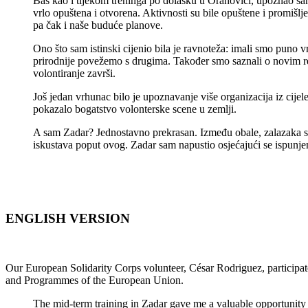
Baš kao i tijekom treninga po dolasku u Orahovici, upoznao sam m
vrlo opuštena i otvorena. Aktivnosti su bile opuštene i promišlj
pa čak i naše buduće planove.
Ono što sam istinski cijenio bila je ravnoteža: imali smo puno
prirodnije povežemo s drugima. Također smo saznali o novim re
volontiranje završi.
Još jedan vrhunac bilo je upoznavanje više organizacija iz cijele
pokazalo bogatstvo volonterske scene u zemlji.
A sam Zadar? Jednostavno prekrasan. Između obale, zalazaka sun
iskustava poput ovog. Zadar sam napustio osjećajući se ispunje
ENGLISH VERSION
Our European Solidarity Corps volunteer, César Rodriguez, participate
and Programmes of the European Union.
The mid-term training in Zadar gave me a valuable opportunity t