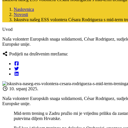
Naslovnica
Novosti
Iskustva našeg ESS volontera Césara Rodrigueza s mid-term tr
Uvod
Naša volonterr Europskih snaga solidarnosti, César Rodriguez, sudjel
Europske unije.
Podijeli na društvenim mrežama:
10. srpanj 2025.
Naša volonterr Europskih snaga solidarnosti, César Rodriguez, sudjel
Europske unije.
Mid-term trening u Zadru pružio mi je vrijednu priliku da zast
putevima diljem Hrvatske.