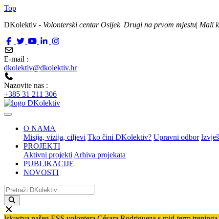
Top
DKolektiv -
Volonterski centar Osijek
|
Drugi na prvom mjestu
|
Mali k
E-mail :
dkolektiv@dkolektiv.hr
Nazovite nas :
+385 31 211 306
O NAMA
Misija, vizija, ciljevi
Tko čini DKolektiv?
Upravni odbor
Izvješ
PROJEKTI
Aktivni projekti
Arhiva projekata
PUBLIKACIJE
NOVOSTI
Iskustva našeg ESS volontera Césara Rodrigueza s mid-term treninga