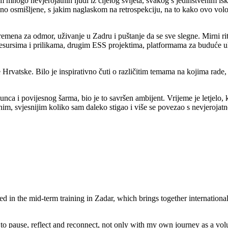
nogo nevjerojatnih ljudi iz cijelog svijeta, svakog s jedinstvenim iskus
eno osmišljene, s jakim naglaskom na retrospekciju, na to kako ovo volo
 vremena za odmor, uživanje u Zadru i puštanje da se sve slegne. Mirni 
sursima i prilikama, drugim ESS projektima, platformama za buduće uk
 Hrvatske. Bilo je inspirativno čuti o različitim temama na kojima rade,
ca i povijesnog šarma, bio je to savršen ambijent. Vrijeme je letjelo, 
nim, svjesnijim koliko sam daleko stigao i više se povezao s nevjeroj
d in the mid-term training in Zadar, which brings together internationa
o pause, reflect and reconnect, not only with my own journey as a volun