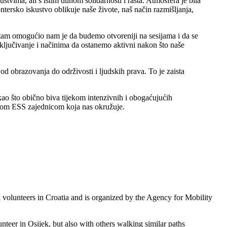
tvima, ali s istim duhom solidarnosti i rasta. Atmosfera je bila
ntersko iskustvo oblikuje naše živote, naš način razmišljanja,
ritam omogućio nam je da budemo otvoreniji na sesijama i da se
ljučivanje i načinima da ostanemo aktivni nakon što naše
 od obrazovanja do održivosti i ljudskih prava. To je zaista
kao što obično biva tijekom intenzivnih i obogaćujućih
atnom ESS zajednicom koja nas okružuje.
l volunteers in Croatia and is organized by the Agency for Mobility
teer in Osijek, but also with others walking similar paths