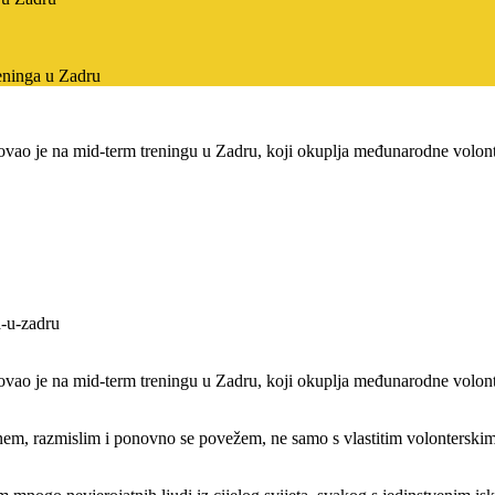
eninga u Zadru
ovao je na mid-term treningu u Zadru, koji okuplja međunarodne volont
ovao je na mid-term treningu u Zadru, koji okuplja međunarodne volont
anem, razmislim i ponovno se povežem, ne samo s vlastitim volonterski