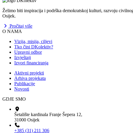
Želimo biti inspiracija i podrška demokratskoj kulturi, razvoju civiln
Osijek.
Pročitaj više
O NAMA
Vizija, misija, ciljevi
Tko čini DKolektiv?
Upravni odbor
Izvještaji
Izvori financiranja
Aktivni projekti
Arhiva projekata
Publikacije
Novosti
GDJE SMO
Šetalište kardinala Franje Šepera 12,
31000 Osijek
+385 (31) 211 306