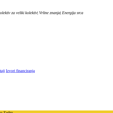
olektiv za veliki kolektiv
|
Vrline znanja
|
Energija srca
taji
Izvori financiranja
 u Zadru