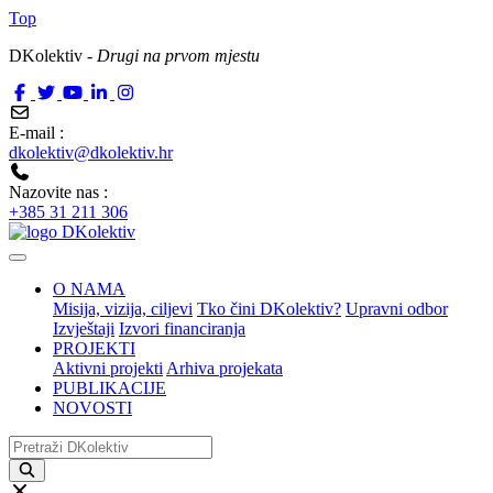
Top
DKolektiv -
Drugi na prvom mjestu
E-mail :
dkolektiv@dkolektiv.hr
Nazovite nas :
+385 31 211 306
O NAMA
Misija, vizija, ciljevi
Tko čini DKolektiv?
Upravni odbor
Izvještaji
Izvori financiranja
PROJEKTI
Aktivni projekti
Arhiva projekata
PUBLIKACIJE
NOVOSTI