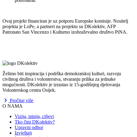
potrebama.
Ovaj projekt financiran je uz potporu Europske komisije. Nositelj
projekta je LoPe, a partneri na projektu su DKolektiv, AFP
Patronato San Vincenzo i Kulturno izobraževalno društvo PiNA.
Želimo biti inspiracija i podrška demokratskoj kulturi, razvoju
civilnog društva i volonterstva, stvaranju prilika za jednake
mogućnosti. DKolektiv je izrastao iz 15-godišnjeg djelovanja
Volonterskog centra Osijek.
Pročitaj više
O NAMA
Vizija, misija, ciljevi
Tko čini DKolektiv?
Upravni odbor
Izvještaji