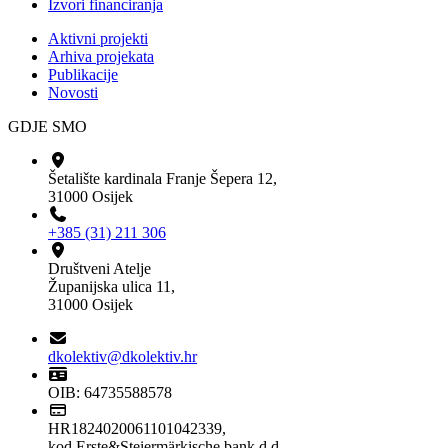
Izvori financiranja
Aktivni projekti
Arhiva projekata
Publikacije
Novosti
GDJE SMO
Šetalište kardinala Franje Šepera 12,
31000 Osijek
+385 (31) 211 306
Društveni Atelje
Županijska ulica 11,
31000 Osijek
dkolektiv@dkolektiv.hr
OIB: 64735588578
HR1824020061101042339,
kod Erste&Steiermärkische bank d.d