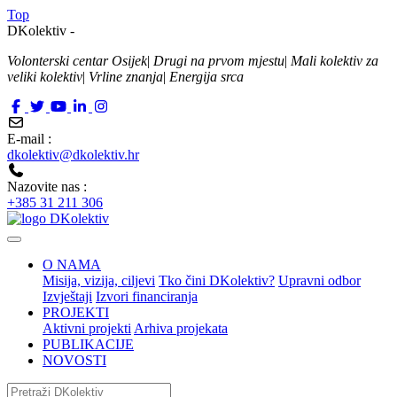
Top
DKolektiv -
Volonterski centar Osijek
|
Drugi na prvom mjestu
|
Mali kolektiv za
veliki kolektiv
|
Vrline znanja
|
Energija srca
E-mail :
dkolektiv@dkolektiv.hr
Nazovite nas :
+385 31 211 306
O NAMA
Misija, vizija, ciljevi
Tko čini DKolektiv?
Upravni odbor
Izvještaji
Izvori financiranja
PROJEKTI
Aktivni projekti
Arhiva projekata
PUBLIKACIJE
NOVOSTI