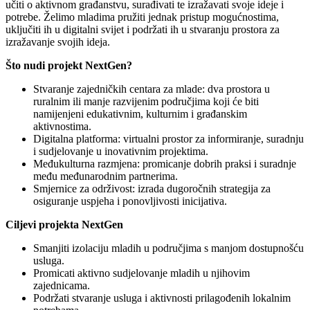
učiti o aktivnom građanstvu, surađivati te izražavati svoje ideje i
potrebe. Želimo mladima pružiti jednak pristup mogućnostima,
uključiti ih u digitalni svijet i podržati ih u stvaranju prostora za
izražavanje svojih ideja.
Što nudi projekt NextGen?
Stvaranje zajedničkih centara za mlade: dva prostora u
ruralnim ili manje razvijenim područjima koji će biti
namijenjeni edukativnim, kulturnim i građanskim
aktivnostima.
Digitalna platforma: virtualni prostor za informiranje, suradnju
i sudjelovanje u inovativnim projektima.
Međukulturna razmjena: promicanje dobrih praksi i suradnje
među međunarodnim partnerima.
Smjernice za održivost: izrada dugoročnih strategija za
osiguranje uspjeha i ponovljivosti inicijativa.
Ciljevi projekta NextGen
Smanjiti izolaciju mladih u područjima s manjom dostupnošću
usluga.
Promicati aktivno sudjelovanje mladih u njihovim
zajednicama.
Podržati stvaranje usluga i aktivnosti prilagođenih lokalnim