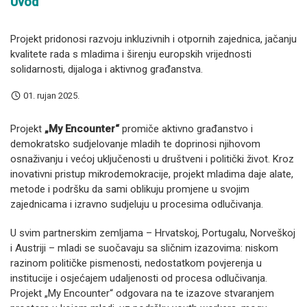
Uvod
Projekt pridonosi razvoju inkluzivnih i otpornih zajednica, jačanju
kvalitete rada s mladima i širenju europskih vrijednosti
solidarnosti, dijaloga i aktivnog građanstva.
01. rujan 2025.
Projekt
„My Encounter“
promiče aktivno građanstvo i
demokratsko sudjelovanje mladih te doprinosi njihovom
osnaživanju i većoj uključenosti u društveni i politički život. Kroz
inovativni pristup mikrodemokracije, projekt mladima daje alate,
metode i podršku da sami oblikuju promjene u svojim
zajednicama i izravno sudjeluju u procesima odlučivanja.
U svim partnerskim zemljama – Hrvatskoj, Portugalu, Norveškoj
i Austriji – mladi se suočavaju sa sličnim izazovima: niskom
razinom političke pismenosti, nedostatkom povjerenja u
institucije i osjećajem udaljenosti od procesa odlučivanja.
Projekt „My Encounter“ odgovara na te izazove stvaranjem