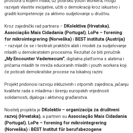
prostora u kojem mladi, uz podršku youth workera, mogu
razvijati vlastite inicijative, učiti o demokraciji kroz iskustvo i
graditi kompetencije za aktivno sudjelovanje u društvu.
Kroz zajednički rad partnera –
DKolektiva (Hrvatska)
,
Associação Mais Cidadania (Portugal)
,
LoPe – forening
for mikrointegrering (Norveška)
i
BEST instituta (Austrija)
– razvijat će se i testirati praktični alati i modeli za sudjelovanje
mladih u demokratskim procesima. Rezultat će biti priručnik
„My Encounter Vademecum“
, digitalna platforma s alatima i
pričama mladih te mreža educiranih mladih i youth workera koji
će poticati demokratske procese na lokalnoj razini.
Projekt pridonosi razvoju inkluzivnih i otpornih zajednica, jačanju
kvalitete rada s mladima i širenju europskih vrijednosti
solidarnosti, dijaloga i aktivnog građanstva.
Nositelj projekta je
DKolektiv – organizacija za društveni
razvoj (Hrvatska)
, a partneri su
Associação Mais Cidadania
(Portugal)
,
LoPe – forening for mikrointegrering
(Norveška)
i
BEST Institut für berufsbezogene