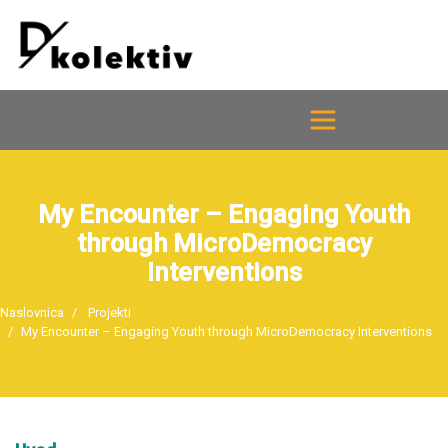
My Encounter – Engaging Youth
through MicroDemocracy
Interventions
Naslovnica
Projekti
My Encounter – Engaging Youth through MicroDemocracy Interventions