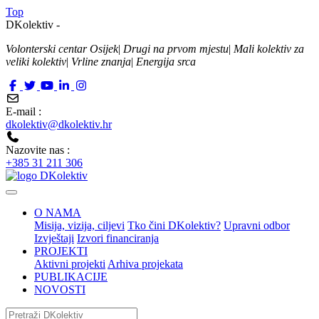
Top
DKolektiv -
Volonterski centar Osijek
|
Drugi na prvom mjestu
|
Mali kolektiv za
veliki kolektiv
|
Vrline znanja
|
Energija srca
E-mail :
dkolektiv@dkolektiv.hr
Nazovite nas :
+385 31 211 306
O NAMA
Misija, vizija, ciljevi
Tko čini DKolektiv?
Upravni odbor
Izvještaji
Izvori financiranja
PROJEKTI
Aktivni projekti
Arhiva projekata
PUBLIKACIJE
NOVOSTI