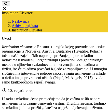
Inspiration Elevator
Naslovnica
Arhiva projekata
Inspiration Elevator
Uvod
Inspiration elevator
je Erasmus+ projekt kojeg provode partnerske
organizacije iz Norveške, Austrije, Bugarske i Hrvatske. Polazna
točka naših zajedničkih napora je pružanje potpore mladim
radnicima u uvođenju, organiziranju i provedbi “design thinking”
metode u njihovim svakodnevnim intervencijama s mladima u
riziku, što će mladima povećati izglede za zapošljavanje. U mnogim
slučajevima intervencije potpore zapošljavanju usmjerene na mlade
u riziku imaju privremeni učinak (Piqué, M. Angels, 2015) i vode
samo kratkoročnom zapošljavanju.
10. veljača 2020.
U radu s mladima često primjećujemo da je većina naših napora
usmjerena na pružanje osnovnih vještina. Drugim riječima, trudimo
se mladim ljudima pružiti „alate“ za uspješno djelovanje u životu.