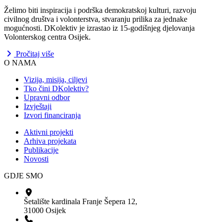
Želimo biti inspiracija i podrška demokratskoj kulturi, razvoju
civilnog društva i volonterstva, stvaranju prilika za jednake
mogućnosti. DKolektiv je izrastao iz 15-godišnjeg djelovanja
Volonterskog centra Osijek.
Pročitaj više
O NAMA
Vizija, misija, ciljevi
Tko čini DKolektiv?
Upravni odbor
Izvještaji
Izvori financiranja
Aktivni projekti
Arhiva projekata
Publikacije
Novosti
GDJE SMO
Šetalište kardinala Franje Šepera 12,
31000 Osijek