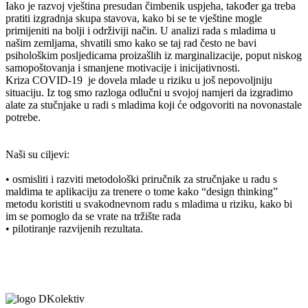
Iako je razvoj vještina presudan čimbenik uspjeha, također ga treba
pratiti izgradnja skupa stavova, kako bi se te vještine mogle
primijeniti na bolji i održiviji način. U analizi rada s mladima u
našim zemljama, shvatili smo kako se taj rad često ne bavi
psihološkim posljedicama proizašlih iz marginalizacije, poput niskog
samopoštovanja i smanjene motivacije i inicijativnosti.
Kriza COVID-19 je dovela mlade u riziku u još nepovoljniju
situaciju. Iz tog smo razloga odlučni u svojoj namjeri da izgradimo
alate za stučnjake u radi s mladima koji će odgovoriti na novonastale
potrebe.
Naši su ciljevi:
• osmisliti i razviti metodološki priručnik za stručnjake u radu s
maldima te aplikaciju za trenere o tome kako “design thinking”
metodu koristiti u svakodnevnom radu s mladima u riziku, kako bi
im se pomoglo da se vrate na tržište rada
• pilotiranje razvijenih rezultata.