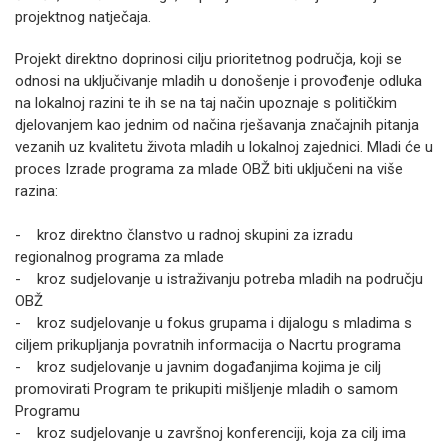
projektnog natječaja.
Projekt direktno doprinosi cilju prioritetnog područja, koji se
odnosi na uključivanje mladih u donošenje i provođenje odluka
na lokalnoj razini te ih se na taj način upoznaje s političkim
djelovanjem kao jednim od načina rješavanja značajnih pitanja
vezanih uz kvalitetu života mladih u lokalnoj zajednici. Mladi će u
proces Izrade programa za mlade OBŽ biti uključeni na više
razina:
- kroz direktno članstvo u radnoj skupini za izradu
regionalnog programa za mlade
- kroz sudjelovanje u istraživanju potreba mladih na području
OBŽ
- kroz sudjelovanje u fokus grupama i dijalogu s mladima s
ciljem prikupljanja povratnih informacija o Nacrtu programa
- kroz sudjelovanje u javnim događanjima kojima je cilj
promovirati Program te prikupiti mišljenje mladih o samom
Programu
- kroz sudjelovanje u završnoj konferenciji, koja za cilj ima