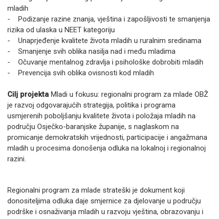
mladih
- Podizanje razine znanja, vještina i zapošljivosti te smanjenja
rizika od ulaska u NEET kategoriju
- Unaprjeđenje kvalitete života mladih u ruralnim sredinama
- Smanjenje svih oblika nasilja nad i među mladima
- Očuvanje mentalnog zdravlja i psihološke dobrobiti mladih
- Prevencija svih oblika ovisnosti kod mladih
Cilj projekta
Mladi u fokusu: regionalni program za mlade OBŽ
je razvoj odgovarajućih strategija, politika i programa
usmjerenih poboljšanju kvalitete života i položaja mladih na
području Osječko-baranjske županije, s naglaskom na
promicanje demokratskih vrijednosti, participacije i angažmana
mladih u procesima donošenja odluka na lokalnoj i regionalnoj
razini.
Regionalni program za mlade strateški je dokument koji
donositeljima odluka daje smjernice za djelovanje u području
podrške i osnaživanja mladih u razvoju vještina, obrazovanju i