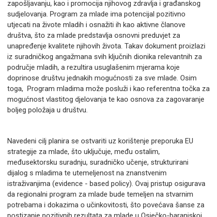
zapošljavanju, kao i promocija njihovog zdravlja i građanskog
sudjelovanja. Program za mlade ima potencijal pozitivno
utjecati na živote mladih i osnažiti ih kao aktivne članove
društva, što za mlade predstavlja osnovni preduvjet za
unapređenje kvalitete njihovih života. Takav dokument proizlazi
iz suradničkog angažmana svih ključnih dionika relevantnih za
područje mladih, a rezultira usuglašenim mjerama koje
doprinose društvu jednakih mogućnosti za sve mlade. Osim
toga, Program mladima može posluži i kao referentna točka za
mogućnost vlastitog djelovanja te kao osnova za zagovaranje
boljeg položaja u društvu.
Navedeni cilj planira se ostvariti uz korištenje preporuka EU
strategije za mlade, što uključuje, među ostalim,
međusektorsku suradnju, suradničko učenje, strukturirani
dijalog s mladima te utemeljenost na znanstvenim
istraživanjima (evidence - based policy). Ovaj pristup osigurava
da regionalni program za mlade bude temeljen na stvarnim
potrebama i dokazima o učinkovitosti, što povećava šanse za
postizanje pozitivnih rezultata za mlade u Osječko-baranjskoj