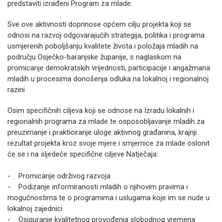
predstaviti izrađeni Program za mlade.
Sve ove aktivnosti doprinose općem cilju projekta koji se
odnosi na razvoj odgovarajućih strategija, politika i programa
usmjerenih poboljšanju kvalitete života i položaja mladih na
području Osječko-baranjske županije, s naglaskom na
promicanje demokratskih vrijednosti, participacije i angažmana
mladih u procesima donošenja odluka na lokalnoj i regionalnoj
razini
Osim specifičnih ciljeva koji se odnose na Izradu lokalnih i
regionalnih programa za mlade te osposobljavanje mladih za
preuzimanje i prakticiranje uloge aktivnog građanina, krajnji
rezultat projekta kroz svoje mjere i smjernice za mlade oslonit
će se i na sljedeće specifične ciljeve Natječaja:
- Promicanje održivog razvoja
- Podizanje informiranosti mladih o njihovim pravima i
mogućnostima te o programima i uslugama koje im se nude u
lokalnoj zajednici
- Osiguranje kvalitetnog provođenja slobodnog vremena